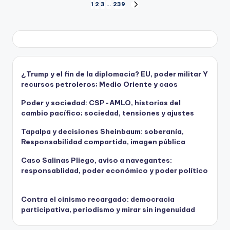
Paginación
1
2
3
…
239
SIGUIENTE
PÁGINA
de
entradas
¿Trump y el fin de la diplomacia? EU, poder militar Y
recursos petroleros; Medio Oriente y caos
Poder y sociedad: CSP-AMLO, historias del
cambio pacífico; sociedad, tensiones y ajustes
Tapalpa y decisiones Sheinbaum: soberanía,
Responsabilidad compartida, imagen pública
Caso Salinas Pliego, aviso a navegantes:
responsablidad, poder económico y poder político
Contra el cinismo recargado: democracia
participativa, periodismo y mirar sin ingenuidad