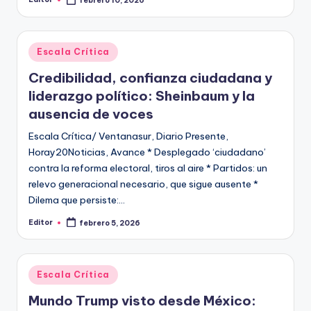
febrero 10, 2026
Publicado
por
Publicado
Escala Crítica
en
Credibilidad, confianza ciudadana y
liderazgo político: Sheinbaum y la
ausencia de voces
Escala Crítica/ Ventanasur, Diario Presente,
Horay20Noticias, Avance * Desplegado ‘ciudadano’
contra la reforma electoral, tiros al aire * Partidos: un
relevo generacional necesario, que sigue ausente *
Dilema que persiste:…
Editor
febrero 5, 2026
Publicado
por
Publicado
Escala Crítica
en
Mundo Trump visto desde México: