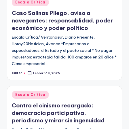
Publicado
Escala Crítica
en
Caso Salinas Pliego, aviso a
navegantes: responsablidad, poder
económico y poder político
Escala Crítica/ Ventanasur, Diario Presente,
Horay20Noticias, Avance *Empresarios o
especuladores; el Estado y el pacto social * No pagar
impuestos: estrategia fallida: 100 amparos en 20 años *
Clase empresarial…
Editor
febrero 19, 2026
Publicado
por
Publicado
Escala Crítica
en
Contra el cinismo recargado:
democracia participativa,
periodismo y mirar sin ingenuidad