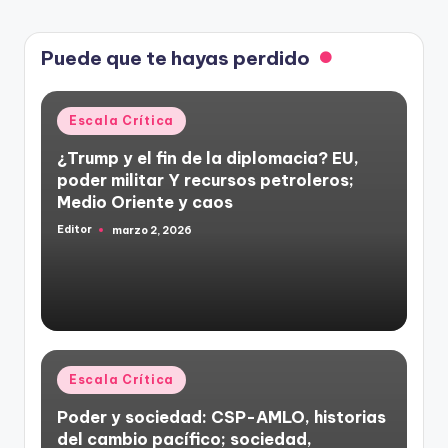
Puede que te hayas perdido
Publicado
Escala Crítica
en
¿Trump y el fin de la diplomacia? EU,
poder militar Y recursos petroleros;
Medio Oriente y caos
Editor
marzo 2, 2026
Publicado
por
Publicado
Escala Crítica
en
Poder y sociedad: CSP-AMLO, historias
del cambio pacífico; sociedad,