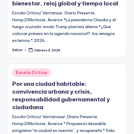
bienestar, reloj global y tiempo local
Escala Crítica/ Ventansur, Diario Presente,
Horay20Noticias, Avance *La presidenta Claudia y el
fuego cruzado; modo Trump plantea dilema *¿Qué
colocar primero en la agenda nacional?, los amagos
externos * 2026:…
Editor
febrero 3, 2026
Publicado
por
Publicado
Escala Crítica
en
Por una ciudad habitable:
convivencia urbana y crisis,
responsabilidad gubernamental y
ciudadana
Escala Crítica/ Ventanasur, Diario Presente,
Horay20Noticias, Avance * Propuesta deseable:
programa “la ciudad es nuestra”, y recuperarla * Ítalo