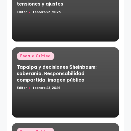
tensiones y ajustes
Editor
febrero 26, 2026
Publicado
por
Publicado
Escala Crítica
en
Tapalpa y decisiones Sheinbaum:
soberanía, Responsabilidad
compartida, imagen pública
Editor
febrero 23, 2026
Publicado
por
Publicado