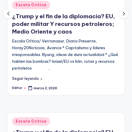
Publicado
Escala Crítica
en
¿Trump y el fin de la diplomacia? EU,
poder militar Y recursos petroleros;
Medio Oriente y caos
Escala Crítica/ Ventanasur, Diario Presente,
Horay20Noticias, Avance * Capitalismo y líderes
irresponsables: Byung, ideas de dura actualidad * ¿Qué
hablen las bombas? Israel/EU vs Irán, rutas y recursos
petroleros …
Seguir leyendo
Editor
marzo 2, 2026
Publicado
por
Publicado
Escala Crítica
en