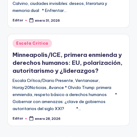
Calvino, ciudades invisibles: deseos, literatura y
memoria dual * Enfrentar…
Editor
enero 31, 2026
Publicado
por
Publicado
Escala Crítica
en
Minneapolis/ICE, primera enmienda y
derechos humanos: EU, polarización,
autoritarismo y ¿liderazgos?
Escala Crítica/Diario Presente, Ventanasur,
Horay20Noticias, Avance * Olvido Trump: primera
enmienda, respeto básico a derechos humanos *
Gobernar con amenazas: ¿clave de gobiernos
autoritarios del siglo XXI? *…
Editor
enero 28, 2026
Publicado
por