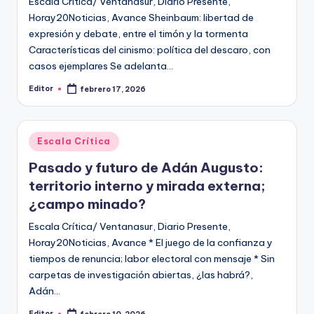
Escala Crítica/ Ventanasur, Diario Presente,
Horay20Noticias, Avance Sheinbaum: libertad de
expresión y debate, entre el timón y la tormenta
Características del cinismo: política del descaro, con
casos ejemplares Se adelanta…
Editor
febrero 17, 2026
Publicado
por
Publicado
Escala Crítica
en
Pasado y futuro de Adán Augusto:
territorio interno y mirada externa;
¿campo minado?
Escala Crítica/ Ventanasur, Diario Presente,
Horay20Noticias, Avance * El juego de la confianza y
tiempos de renuncia; labor electoral con mensaje * Sin
carpetas de investigación abiertas, ¿las habrá?,
Adán…
Editor