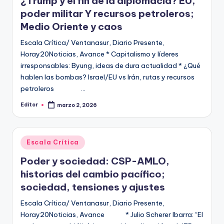
¿Trump y el fin de la diplomacia? EU,
poder militar Y recursos petroleros;
Medio Oriente y caos
Escala Crítica/ Ventanasur, Diario Presente,
Horay20Noticias, Avance * Capitalismo y líderes
irresponsables: Byung, ideas de dura actualidad * ¿Qué
hablen las bombas? Israel/EU vs Irán, rutas y recursos
petroleros …
Editor
marzo 2, 2026
Publicado
por
Publicado
Escala Crítica
en
Poder y sociedad: CSP-AMLO,
historias del cambio pacífico;
sociedad, tensiones y ajustes
Escala Crítica/ Ventanasur, Diario Presente,
Horay20Noticias, Avance * Julio Scherer Ibarra: “El