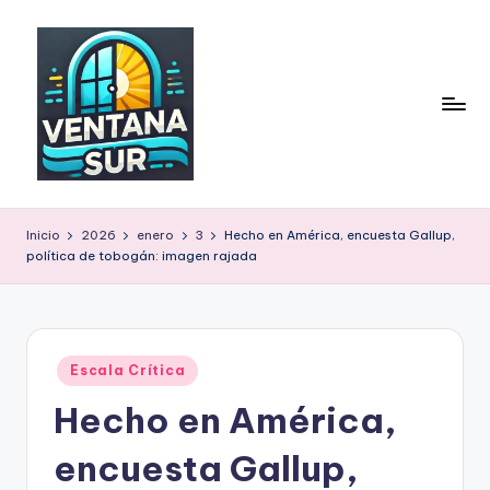
Inicio
2026
enero
3
Hecho en América, encuesta Gallup,
política de tobogán: imagen rajada
Publicado
Escala Crítica
en
Hecho en América,
encuesta Gallup,