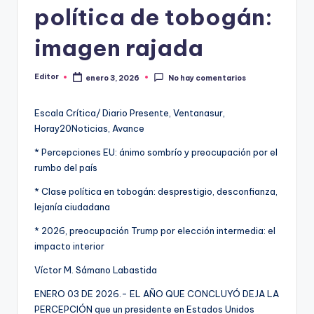
política de tobogán:
imagen rajada
Editor
enero 3, 2026
No hay comentarios
Publicado
por
Escala Crítica/ Diario Presente, Ventanasur,
Horay20Noticias, Avance
* Percepciones EU: ánimo sombrío y preocupación por el
rumbo del país
* Clase política en tobogán: desprestigio, desconfianza,
lejanía ciudadana
* 2026, preocupación Trump por elección intermedia: el
impacto interior
Víctor M. Sámano Labastida
ENERO 03 DE 2026.- EL AÑO QUE CONCLUYÓ DEJA LA
PERCEPCIÓN que un presidente en Estados Unidos