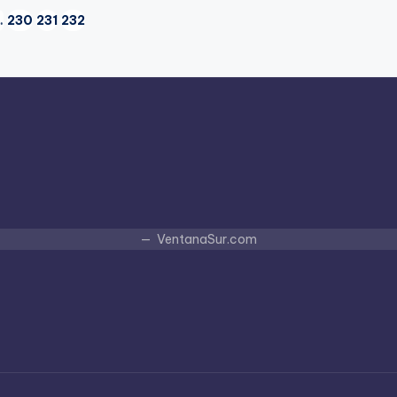
…
230
231
232
A
IOR
VentanaSur.com