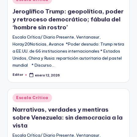
en
Jeroglífico Trump: geopolítica, poder
y retroceso democrático; fábula del
‘hombre sin rostro’
Escala Crítica/ Diario Presente, Ventanasur,
Horay20Noticias, Avance *Poder desnudo: Trump retira
a EE.UU. de 66 instituciones internacionales * Estados
Unidos, China y Rusia: repartición autoritaria del pastel
mundial * Discurso…
Editor
enero 12, 2026
Publicado
por
Publicado
Escala Crítica
en
Narrativas, verdades y mentiras
sobre Venezuela: sin democracia a la
vista
Escala Crítica/ Diario Presente, Ventanasur,