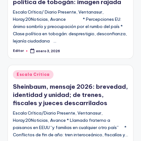
política de tobogán: imagen rajada
Escala Crítica/ Diario Presente, Ventanasur,
Horay20Noticias, Avance * Percepciones EU:
ánimo sombrío y preocupación por el rumbo del país *
Clase política en tobogán: desprestigio, desconfianza,
lejanía ciudadana …
Editor
enero 3, 2026
Publicado
por
Publicado
Escala Crítica
en
Sheinbaum, mensaje 2026: brevedad,
identidad y unidad; de trenes,
fiscales y jueces descarrilados
Escala Crítica/Diario Presente, Ventanasur,
Horay20Noticias, Avance * Llamado fraterno a
paisanos en EEUU “y familias en cualquier otro país” *
Conflictos de fin de año: tren interoceánico, fiscalías y…