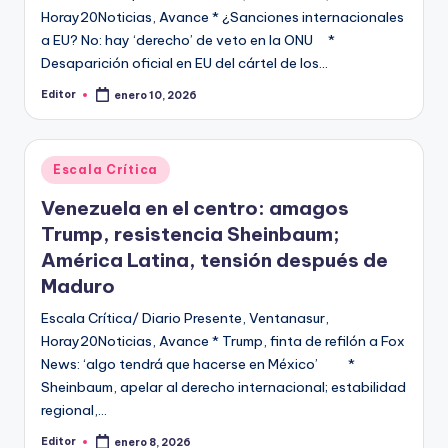
Horay20Noticias, Avance * ¿Sanciones internacionales
a EU? No: hay ‘derecho’ de veto en la ONU *
Desaparición oficial en EU del cártel de los…
Editor
enero 10, 2026
Publicado
por
Publicado
Escala Crítica
en
Venezuela en el centro: amagos
Trump, resistencia Sheinbaum;
América Latina, tensión después de
Maduro
Escala Crítica/ Diario Presente, Ventanasur,
Horay20Noticias, Avance * Trump, finta de refilón a Fox
News: ‘algo tendrá que hacerse en México’ *
Sheinbaum, apelar al derecho internacional; estabilidad
regional,…
Editor
enero 8, 2026
Publicado