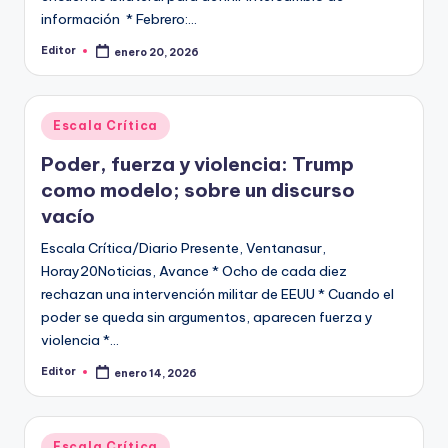
información * Febrero:…
Editor
enero 20, 2026
Publicado
por
Publicado
Escala Crítica
en
Poder, fuerza y violencia: Trump
como modelo; sobre un discurso
vacío
Escala Crítica/Diario Presente, Ventanasur,
Horay20Noticias, Avance * Ocho de cada diez
rechazan una intervención militar de EEUU * Cuando el
poder se queda sin argumentos, aparecen fuerza y
violencia *…
Editor
enero 14, 2026
Publicado
por
Publicado
Escala Crítica