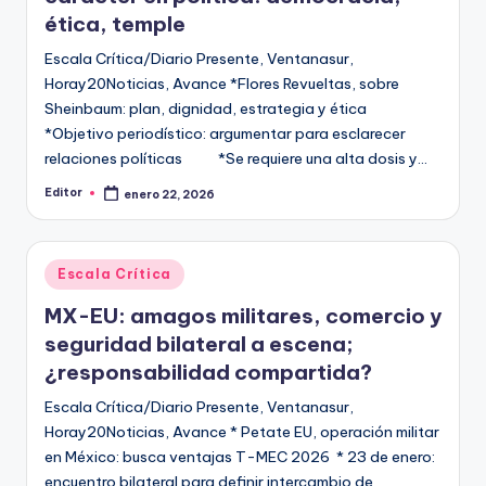
ética, temple
Escala Crítica/Diario Presente, Ventanasur,
Horay20Noticias, Avance *Flores Revueltas, sobre
Sheinbaum: plan, dignidad, estrategia y ética
*Objetivo periodístico: argumentar para esclarecer
relaciones políticas *Se requiere una alta dosis y…
Editor
enero 22, 2026
Publicado
por
Publicado
Escala Crítica
en
MX-EU: amagos militares, comercio y
seguridad bilateral a escena;
¿responsabilidad compartida?
Escala Crítica/Diario Presente, Ventanasur,
Horay20Noticias, Avance * Petate EU, operación militar
en México: busca ventajas T-MEC 2026 * 23 de enero:
encuentro bilateral para definir intercambio de