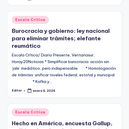
por
Publicado
Escala Crítica
en
Burocracia y gobierno: ley nacional
para eliminar trámites; elefante
reumático
Escala Crítica/ Diario Presente, Ventanasur,
Horay20Noticias * Simplificar burocracia: acción sin
‘jale’ mediático, pero indispensable * Homologación
de trámites: unificar niveles federal, estatal y municipal
* Kafka y…
Editor
enero 6, 2026
Publicado
por
Publicado
Escala Crítica
en
Hecho en América, encuesta Gallup,