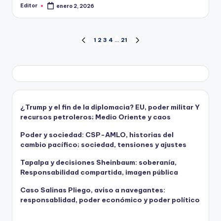
Editor
enero 2, 2026
Publicado
por
Paginación
1
2
3
4
…
21
PÁGINA
SIGUIENTE
ANTERIOR
PÁGINA
de
entradas
¿Trump y el fin de la diplomacia? EU, poder militar Y
recursos petroleros; Medio Oriente y caos
Poder y sociedad: CSP-AMLO, historias del
cambio pacífico; sociedad, tensiones y ajustes
Tapalpa y decisiones Sheinbaum: soberanía,
Responsabilidad compartida, imagen pública
Caso Salinas Pliego, aviso a navegantes:
responsablidad, poder económico y poder político