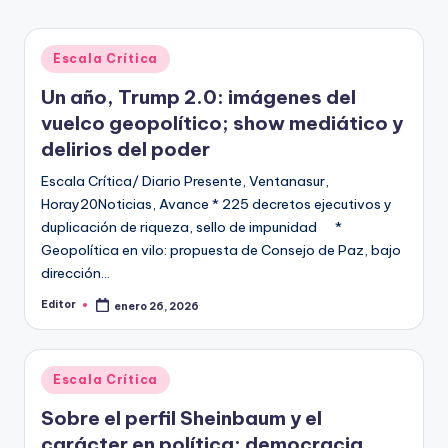
Publicado
Escala Crítica
en
Un año, Trump 2.0: imágenes del
vuelco geopolítico; show mediático y
delirios del poder
Escala Crítica/ Diario Presente, Ventanasur,
Horay20Noticias, Avance * 225 decretos ejecutivos y
duplicación de riqueza, sello de impunidad *
Geopolítica en vilo: propuesta de Consejo de Paz, bajo
dirección…
Editor
enero 26, 2026
Publicado
por
Publicado
Escala Crítica
en
Sobre el perfil Sheinbaum y el
carácter en política: democracia,